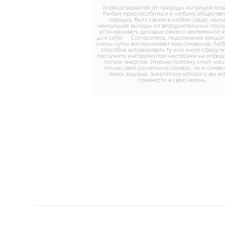
Хорошо развитая от природы интуиция поз
Рыбам приспособиться к любому обществе
порядку, быть своим в любой среде, нахо
наилучшие выходы из затруднительных поло
устанавливать деловые связи с неизменной 
для себя. ⠀ Согласитесь, подсознание каждог
очень чутко воспринимает мир символов. Лю
способна активировать ту или иную сферу ж
послужить инструментом настройки на опред
потоки энергии. Именно поэтому стоит носи
только свой солнечный символ, но и символ
знака зодиака, энергетику которого вы хо
привнести в свою жизнь.