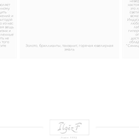
неве
воляет
насто
нному
это 
дить
свет
жений и
всма
выгодой
Индусы
о из нас
любо
бая вещь
ла
изни и
гипер
еленные
о
ть не
дост
 того
обла
тите
Золото, бриллианты, танзанит, горячая ювелирная
"Синица
эмаль