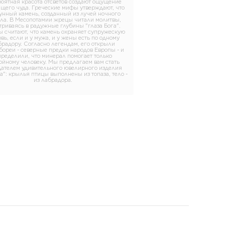
роятная красота отсветов создают ощущение
ящего чуда. Греческие мифы утверждают, что
лунный камень, созданный из лучей ночного
ила. В Месопотамии жрецы читали молитвы,
триваясь в радужные глубины "глаза Бога".
 считают, что камень охраняет супружескую
вь, если и у мужа, и у жены есть по одному
брадору. Согласно легендам, его открыли
бореи - северные предки народов Европы - и
пределили, что минерал помогает только
ойному человеку. Мы предлагаем вам стать
дателем удивительного ювелирного изделия
": крылья птицы выполнены из топаза, тело -
из лабрадора.